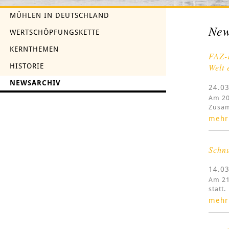
MÜHLEN IN DEUTSCHLAND
New
WERTSCHÖPFUNGSKETTE
KERNTHEMEN
FAZ-
HISTORIE
Welt 
NEWSARCHIV
24.0
Am 20
Zusam
mehr
Schnu
14.0
Am 21
statt.
mehr