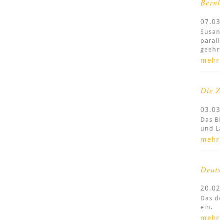
Bernh
07.0
Susan
paral
geehr
mehr
Die Z
03.0
Das B
und L
mehr
Deuts
20.0
Das d
ein.
mehr