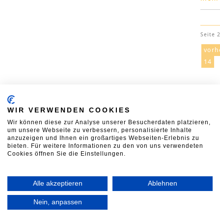
Seite 
vorh
14
KONTAKT
00:00:04
WIR VERWENDEN COOKIES
Verband Deutscher Mühlen
Wir können diese zur Analyse unserer Besucherdaten platzieren,
Neustädtische Kirchstraße 7A
um unsere Webseite zu verbessern, personalisierte Inhalte
10117 Berlin
Während Ihres Besuchs a
anzuzeigen und Ihnen ein großartiges Webseiten-Erlebnis zu
T
030 2123369-0
F
030 2123369-99
Seite wurden in Deutsch
bieten. Für weitere Informationen zu den von uns verwendeten
E
vdm@muehlen.org
0.88
t Mehl produziert
Cookies öffnen Sie die Einstellungen.
Alle akzeptieren
Ablehnen
Nein, anpassen
Müllerbund BaWü
|
Seitenanfang
|
Sitemap
|
Seite ausdrucken
|
I