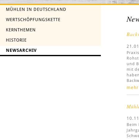
MÜHLEN IN DEUTSCHLAND
New
WERTSCHÖPFUNGSKETTE
KERNTHEMEN
Backw
HISTORIE
21.0
NEWSARCHIV
Praxi
Rohst
und B
mit d
haben
Backw
mehr
Mühl
10.1
Beim 
Jahrg
Schwe