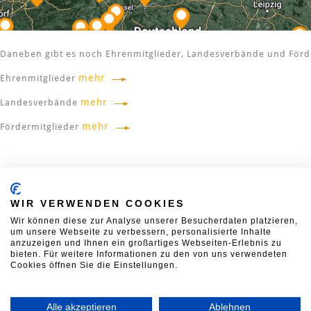
Daneben gibt es noch Ehrenmitglieder, Landesverbände und Förd
mehr
Ehrenmitglieder
mehr
Landesverbände
mehr
Fördermitglieder
KONTAKT
00:00:05
WIR VERWENDEN COOKIES
Verband Deutscher Mühlen
Wir können diese zur Analyse unserer Besucherdaten platzieren,
Neustädtische Kirchstraße 7A
um unsere Webseite zu verbessern, personalisierte Inhalte
10117 Berlin
Während Ihres Besuchs a
anzuzeigen und Ihnen ein großartiges Webseiten-Erlebnis zu
T
030 2123369-0
F
030 2123369-99
Seite wurden in Deutsch
bieten. Für weitere Informationen zu den von uns verwendeten
E
vdm@muehlen.org
0.88
t Mehl produziert
Cookies öffnen Sie die Einstellungen.
Alle akzeptieren
Ablehnen