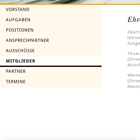
VORSTAND
Ehr
AUFGABEN
POSITIONEN
Eberh
(Ehre
ANSPRECHPARTNER
Ising
AUSSCHÜSSE
Thom
(Ehre
MITGLIEDER
Münc
PARTNER
Werne
(Ehre
TERMINE
Neust