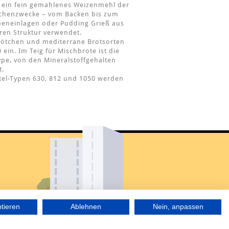
t ein fein gemahlenes Weizenmehl der
 Küchenzwecke – vom Backen bis zum
peneinlagen oder Pudding Grieß aus
ren Struktur verwendet.
Brötchen und mediterrane Brotsorten
ein. Im Teig für Mischbrote ist die
ype, von den Mineralstoffgehalten
t.
nkel-Typen 630, 812 und 1050 werden
ptieren
Ablehnen
Nein, anpassen