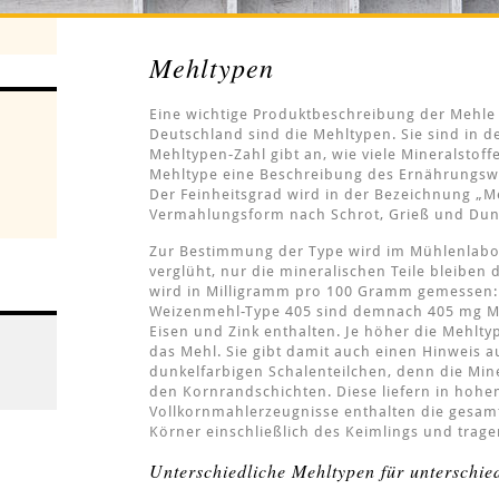
Mehltypen
Eine wichtige Produktbeschreibung der Mehle
Deutschland sind die Mehltypen. Sie sind in d
Mehltypen-Zahl gibt an, wie viele Mineralstoffe
Mehltype eine Beschreibung des Ernährungswer
Der Feinheitsgrad wird in der Bezeichnung „Mehl
Vermahlungsform nach Schrot, Grieß und Dun
Zur Bestimmung der Type wird im Mühlenlabor
verglüht, nur die mineralischen Teile bleiben
wird in Milligramm pro 100 Gramm gemessen: 
Weizenmehl-Type 405 sind demnach 405 mg Mi
Eisen und Zink enthalten. Je höher die Mehlty
das Mehl. Sie gibt damit auch einen Hinweis au
dunkelfarbigen Schalenteilchen, denn die Mine
den Kornrandschichten. Diese liefern in hohe
Vollkornmahlerzeugnisse enthalten die gesamt
Körner einschließlich des Keimlings und trage
Unterschiedliche Mehltypen für unterschi