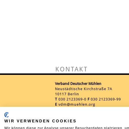
KONTAKT
Verband Deutscher Mühlen
Neustädtische Kirchstraße 7A
10117 Berlin
T
030 2123369-0
F
030 2123369-99
E
vdm@muehlen.org
WIR VERWENDEN COOKIES
Wir können diese zur Analyse unserer Besucherdaten platzieren, um