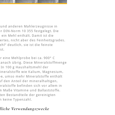
 und anderen Mahlerzeugnisse in
er DIN-Norm 10 355 festgelegt. Die
 ein Mehl enthält. Damit ist die
tes, nicht aber des Feinheitsgrades.
“ deutlich, sie ist die feinste
st.
 eine Mehlprobe bei ca. 900° C
 danach übrig. Diese Mineralstoffmenge
In 100 g Haushaltsmehl der
neralstoffe wie Kalium, Magnesium,
pe, umso mehr Mineralstoffe enthält
f den Anteil der mineralhaltigen,
ralstoffe befinden sich vor allem in
m Maße Vitamine und Ballaststoffe.
en Bestandteile der gereinigten
n keine Typenzahl.
edliche Verwendungszwecke