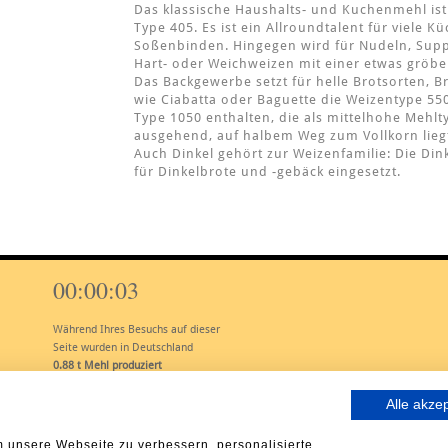
Das klassische Haushalts- und Kuchenmehl is
Type 405. Es ist ein Allroundtalent für viele
Soßenbinden. Hingegen wird für Nudeln, Sup
Hart- oder Weichweizen mit einer etwas gröbe
Das Backgewerbe setzt für helle Brotsorten, 
wie Ciabatta oder Baguette die Weizentype 550 
Type 1050 enthalten, die als mittelhohe Mehlt
ausgehend, auf halbem Weg zum Vollkorn lieg
Auch Dinkel gehört zur Weizenfamilie: Die Di
für Dinkelbrote und -gebäck eingesetzt.
00:00:04
Während Ihres Besuchs auf dieser
Seite wurden in Deutschland
1.10
t Mehl produziert
Alle akze
 unsere Webseite zu verbessern, personalisierte