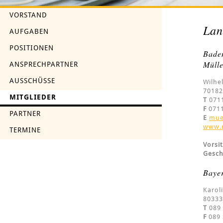
VORSTAND
Lan
AUFGABEN
POSITIONEN
Bade
Müll
ANSPRECHPARTNER
AUSSCHÜSSE
Wilhe
70182
MITGLIEDER
T
0711
F
0711
PARTNER
E
mue
www.
TERMINE
Vorsi
Gesch
Bayer
Karol
8033
T
089 
F
089