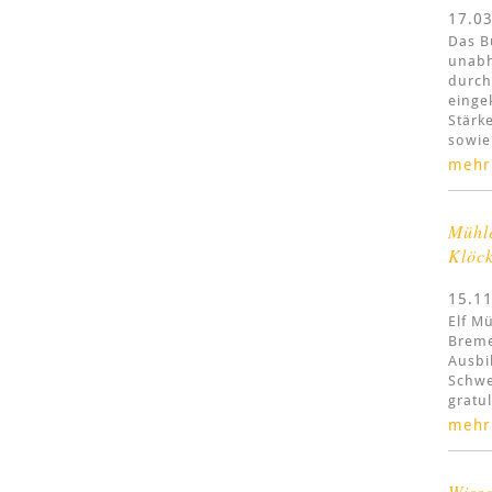
17.0
Das B
unabh
durch
einge
Stärk
sowie
mehr
Mühle
Klöck
15.1
Elf M
Breme
Ausbi
Schwe
gratu
mehr
Wisse