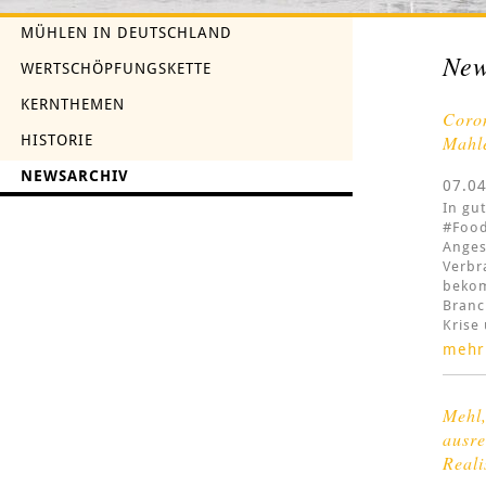
MÜHLEN IN DEUTSCHLAND
New
WERTSCHÖPFUNGSKETTE
KERNTHEMEN
Coron
HISTORIE
Mahle
NEWSARCHIV
07.0
In gu
#Food
Anges
Verbr
bekom
Branc
Krise
mehr
Mehl,
ausre
Reali