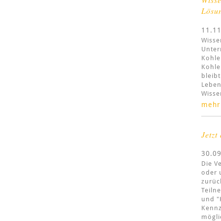
Lösun
11.1
Wisse
Unter
Kohle
Kohle
bleib
Leben
Wisse
mehr
Jetzt
30.0
Die V
oder 
zurüc
Teiln
und "
Kennz
mögli