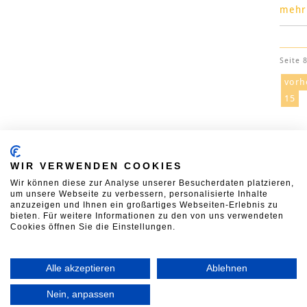
mehr
Seite 
vorh
15
KONTAKT
00:00:03
WIR VERWENDEN COOKIES
Verband Deutscher Mühlen
Wir können diese zur Analyse unserer Besucherdaten platzieren,
Neustädtische Kirchstraße 7A
um unsere Webseite zu verbessern, personalisierte Inhalte
10117 Berlin
Während Ihres Besuchs a
anzuzeigen und Ihnen ein großartiges Webseiten-Erlebnis zu
T
030 2123369-0
F
030 2123369-99
Seite wurden in Deutsch
bieten. Für weitere Informationen zu den von uns verwendeten
E
vdm@muehlen.org
0.88
t Mehl produziert
Cookies öffnen Sie die Einstellungen.
Alle akzeptieren
Ablehnen
Nein, anpassen