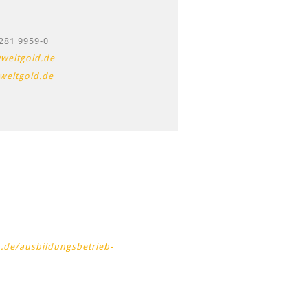
281 9959-0
weltgold.de
weltgold.de
n.de/ausbildungsbetrieb-