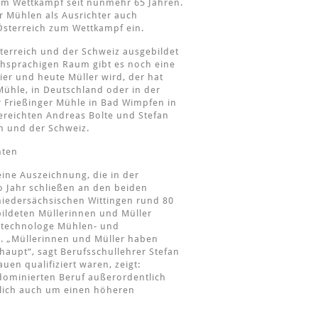
sem Wettkampf seit nunmehr 65 Jahren.
r Mühlen als Ausrichter auch
Österreich zum Wettkampf ein.
sterreich und der Schweiz ausgebildet
chsprachigen Raum gibt es noch eine
er und heute Müller wird, der hat
Mühle, in Deutschland oder in der
er Frießinger Mühle in Bad Wimpfen in
bereichten Andreas Bolte und Stefan
h und der Schweiz.
hten
eine Auszeichnung, die in der
o Jahr schließen an den beiden
niedersächsischen Wittingen rund 80
ildeten Müllerinnen und Müller
stechnologe Mühlen- und
?). „Müllerinnen und Müller haben
aupt“, sagt Berufsschullehrer Stefan
uen qualifiziert waren, zeigt:
ominierten Beruf außerordentlich
klich auch um einen höheren