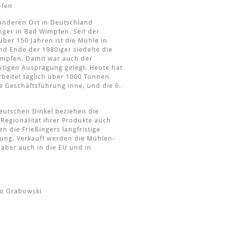
pfen
anderen Ort in Deutschland
inger in Bad Wimpfen. Seit der
ber 150 Jahren ist die Mühle in
d Ende der 1980iger siedelte die
impfen. Damit war auch der
utigen Ausprägung gelegt. Heute hat
rbeitet täglich über 1000 Tonnen
ive Geschäftsführung inne, und die 6.
eutschen Dinkel beziehen die
 Regionalität ihrer Produkte auch
n die Frießingers langfristige
ung. Verkauft werden die Mühlen-
aber auch in die EU und in
ino Grabowski