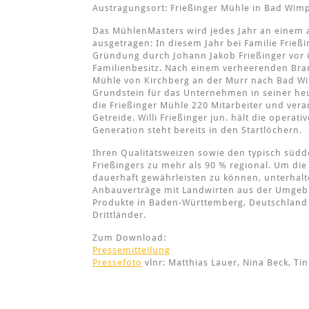
Austragungsort: Frießinger Mühle in Bad Wim
Das MühlenMasters wird jedes Jahr an einem 
ausgetragen: In diesem Jahr bei Familie Frieß
Gründung durch Johann Jakob Frießinger vor ü
Familienbesitz. Nach einem verheerenden Bran
Mühle von Kirchberg an der Murr nach Bad W
Grundstein für das Unternehmen in seiner he
die Frießinger Mühle 220 Mitarbeiter und vera
Getreide. Willi Frießinger jun. hält die operat
Generation steht bereits in den Startlöchern.
Ihren Qualitätsweizen sowie den typisch südd
Frießingers zu mehr als 90 % regional. Um die
dauerhaft gewährleisten zu können, unterhalte
Anbauverträge mit Landwirten aus der Umgeb
Produkte in Baden-Württemberg, Deutschland 
Drittländer.
Zum Download:
Pressemitteilung
Pressefoto
vlnr: Matthias Lauer, Nina Beck, T