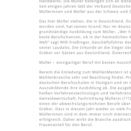
Handwerks. Die Müller beteiligen sich an die
Seit einigen Jahren lädt der Verband Deutsche
Müllerinnen und Müller aus der Schweiz und 
Das hier Müller stehen, die in Deutschland, Ö
worden sind, hat seinen Grund: Nur im deuts
grundständige Ausbildung zum Müller. „Wer hi
beste Berufschancen, ob in der heimatlichen 
Welt“ sagt Willi Frießinger, Geschäftsführer d
seiner Laudatio. Die Urkunde an die Sieger ü
Gräber vor Gästen aus Deutschland, Österreic
Müller – einzigartiger Beruf mit besten Aussic
Bereits die Einladung zum MühlenMasters ist 
Mühlenbranche sehr viel Beachtung findet. Pr
deutschen Berufsschulen in Stuttgart und im 
Auszubildende ihre Ausbildung ab. Die ausgeb
heißen Verfahrenstechnologin und Verfahren
Getreidewirtschaft, Fachrichtung Müllerei (??
einen der abwechslungsreichsten Berufe überh
Gräber. Dass in diesem Jahr wieder so viele Fra
Müllerinnen sind in dem immer noch männerd
erfolgreich. Daher wirbt die Branche ausdrüc
Frauenanteil für den Beruf.