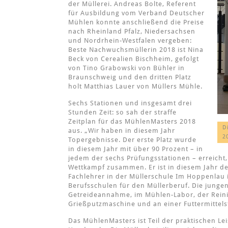
der Müllerei. Andreas Bolte, Referent
für Ausbildung vom Verband Deutscher
Mühlen konnte anschließend die Preise
nach Rheinland Pfalz, Niedersachsen
und Nordrhein-Westfalen vergeben:
Beste Nachwuchsmüllerin 2018 ist Nina
Beck von Cerealien Bischheim, gefolgt
von Tino Grabowski von Bühler in
Braunschweig und den dritten Platz
holt Matthias Lauer von Müllers Mühle.
Sechs Stationen und insgesamt drei
Stunden Zeit: so sah der straffe
Zeitplan für das MühlenMasters 2018
D
aus. „Wir haben in diesem Jahr
2
Topergebnisse. Der erste Platz wurde
in diesem Jahr mit über 90­ Prozent ­– in
jedem der sechs Prüfungsstationen – erreicht
Wettkampf zusammen. Er ist in diesem Jahr de
Fachlehrer in der Müllerschule Im Hoppenlau i
Berufsschulen für den Müllerberuf. Die junge
Getreideannahme, im Mühlen-Labor, der Reini
Grießputzmaschine und an einer Futtermittels
Das MühlenMasters ist Teil der praktischen L