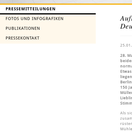
PRESSEMITTEILUNGEN
Auf
FOTOS UND INFOGRAFIKEN
Deu
PUBLIKATIONEN
PRESSEKONTAKT
25.01
28. M
beide
norma
Etwas
liege
Berli
150 J
Mülle
Liebl
Stimm
Als s
zusam
rüste
Mühle