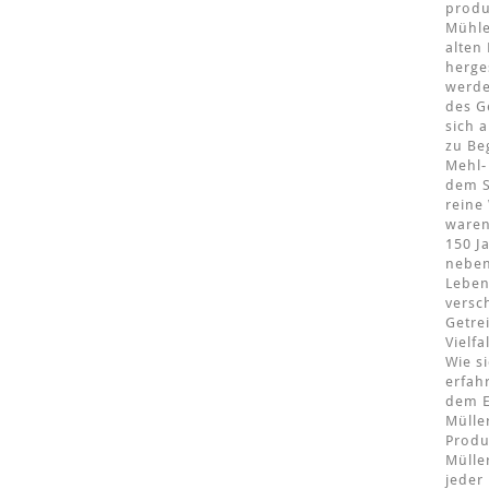
produ
Mühle
alten
herge
werde
des G
sich 
zu Be
Mehl-
dem S
reine
ware
150 J
neben
Leben
versc
Getre
Vielf
Wie s
erfah
dem E
Mülle
Produ
Mülle
jeder