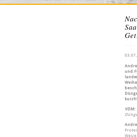
Nac
Saa
Get
03.07
Andre
und F
landw
Weihe
besch
Dünge
kurzf
VDM:
Dünge
Andre
Prote
Weize