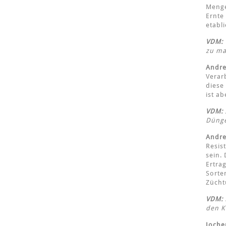
Menge
Ernte
etabli
VDM:
zu m
Andre
Verarb
diese
ist a
VDM:
Dünge
Andre
Resis
sein.
Ertrag
Sorte
Zücht
VDM:
den K
Joche