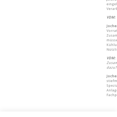
einge
Verar
VDM:
Joche
Vorra
Zusam
müsse
Kühlu
Nützl
VDM:
Zusam
dazu?
Joche
stief
Spezi
Anlag
Fachp
KONTAKT