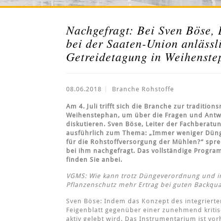
Nachgefragt: Bei Sven Böse, 
bei der Saaten-Union anläss
Getreidetagung in Weihenste
08.06.2018
Branche Rohstoffe
Am 4. Juli trifft sich die Branche zur traditio
Weihenstephan, um über die Fragen und Antw
diskutieren. Sven Böse, Leiter der Fachberatu
ausführlich zum Thema: „Immer weniger Dün
für die Rohstoffversorgung der Mühlen?“ spr
bei ihm nachgefragt. Das vollständige Progr
finden Sie anbei.
VGMS: Wie kann trotz Düngeverordnung und i
Pflanzenschutz mehr Ertrag bei guten Backqua
Sven Böse: Indem das Konzept des integrierte
Feigenblatt gegenüber einer zunehmend kritis
aktiv gelebt wird. Das Instrumentarium ist v