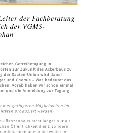
Leiter der Fachberatung
lich der VGMS-
phan
nsreichen Getreidetagung in
orten zur Zukunft des Ackerbaus zu
ng der Saaten-Union wird dabei
ger und Chemie – Was bedeutet das
echen. Vorab haben wir schon einmal
amm und die Anmeldung zur Tagung
mmer geringeren Möglichkeiten im
litäten produziert werden?
n Pflanzenbaus nicht länger nur als
chen Öffentlichkeit dient, sondern
orhanden, angefangen bei weiteren