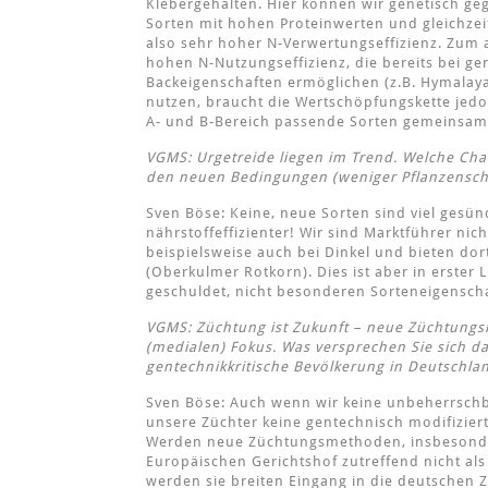
Klebergehalten. Hier können wir genetisch ge
Sorten mit hohen Proteinwerten und gleichzeit
also sehr hoher N-Verwertungseffizienz. Zum a
hohen N-Nutzungseffizienz, die bereits bei ge
Backeigenschaften ermöglichen (z.B. Hymalaya
nutzen, braucht die Wertschöpfungskette jedo
A- und B-Bereich passende Sorten gemeinsam
VGMS: Urgetreide liegen im Trend. Welche Cha
den neuen Bedingungen (weniger Pflanzensc
Sven Böse: Keine, neue Sorten sind viel gesün
nährstoffeffizienter! Wir sind Marktführer nic
beispielsweise auch bei Dinkel und bieten dor
(Oberkulmer Rotkorn). Dies ist aber in erster
geschuldet, nicht besonderen Sorteneigensch
VGMS: Züchtung ist Zukunft – neue Züchtung
(medialen) Fokus. Was versprechen Sie sich d
gentechnikkritische Bevölkerung in Deutschl
Sven Böse: Auch wenn wir keine unbeherrschb
unsere Züchter keine gentechnisch modifizier
Werden neue Züchtungsmethoden, insbesonde
Europäischen Gerichtshof zutreffend nicht al
werden sie breiten Eingang in die deutschen