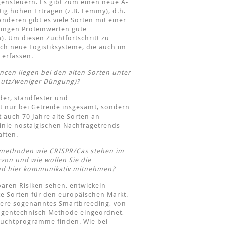
gensteuern. Es gibt zum einen neue A-
ig hohen Erträgen (z.B. Lemmy), d.h.
nderen gibt es viele Sorten mit einer
ringen Proteinwerten gute
). Um diesen Zuchtfortschritt zu
ch neue Logistiksysteme, die auch im
 erfassen.
ncen liegen bei den alten Sorten unter
hutz/weniger Düngung)?
der, standfester und
ht nur bei Getreide insgesamt, sondern
t auch 70 Jahre alte Sorten an
 Linie nostalgischen Nachfragetrends
aften.
smethoden wie CRISPR/Cas stehen im
avon und wie wollen Sie die
and hier kommunikativ mitnehmen?
aren Risiken sehen, entwickeln
te Sorten für den europäischen Markt.
re sogenanntes Smartbreeding, von
s gentechnisch Methode eingeordnet,
 Zuchtprogramme finden. Wie bei