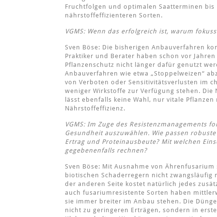
Fruchtfolgen und optimalen Saatterminen bis
nährstoffeffizienteren Sorten.
VGMS: Wenn das erfolgreich ist, warum fokussi
Sven Böse: Die bisherigen Anbauverfahren ko
Praktiker und Berater haben schon vor Jahre
Pflanzenschutz nicht länger dafür genutzt we
Anbauverfahren wie etwa „Stoppelweizen“ abz
von Verboten oder Sensitivitätsverlusten im 
weniger Wirkstoffe zur Verfügung stehen. Di
lässt ebenfalls keine Wahl, nur vitale Pflanz
Nährstoffeffizienz.
VGMS: Im Zuge des Resistenzmanagements ford
Gesundheit auszuwählen. Wie passen robuste
Ertrag und Proteinausbeute? Mit welchen Ein
gegebenenfalls rechnen?
Sven Böse: Mit Ausnahme von Ährenfusarium 
biotischen Schaderregern nicht zwangsläufig m
der anderen Seite kostet natürlich jedes zusät
auch fusariumresistente Sorten haben mittlerw
sie immer breiter im Anbau stehen. Die Düng
nicht zu geringeren Erträgen, sondern in erste