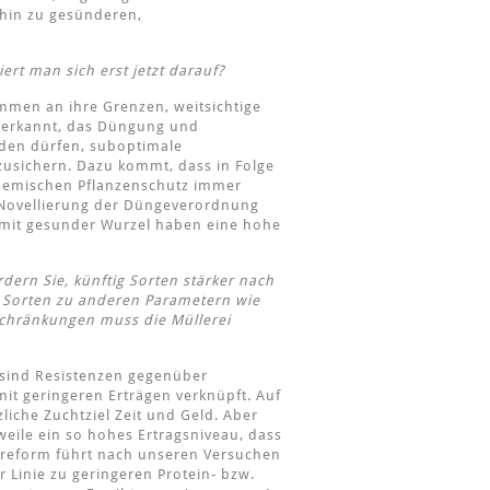
 hin zu gesünderen,
ert man sich erst jetzt darauf?
mmen an ihre Grenzen, weitsichtige
n erkannt, das Düngung und
rden dürfen, suboptimale
usichern. Dazu kommt, dass in Folge
chemischen Pflanzenschutz immer
e Novellierung der Düngeverordnung
en mit gesunder Wurzel haben eine hohe
ern Sie, künftig Sorten stärker nach
 Sorten zu anderen Parametern wie
schränkungen muss die Müllerei
sind Resistenzen gegenüber
it geringeren Erträgen verknüpft. Auf
zliche Zuchtziel Zeit und Geld. Aber
eile ein so hohes Ertragsniveau, dass
ereform führt nach unseren Versuchen
r Linie zu geringeren Protein- bzw.