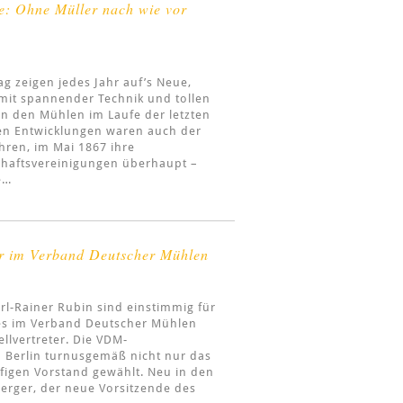
ne: Ohne Müller nach wie vor
 zeigen jedes Jahr auf’s Neue,
 mit spannender Technik und tollen
in den Mühlen im Laufe der letzten
hen Entwicklungen waren auch der
hren, im Mai 1867 ihre
chaftsvereinigungen überhaupt –
e…
er im Verband Deutscher Mühlen
rl-Rainer Rubin sind einstimmig für
des im Verband Deutscher Mühlen
llvertreter. Die VDM-
 Berlin turnusgemäß nicht nur das
igen Vorstand gewählt. Neu in den
erger, der neue Vorsitzende des