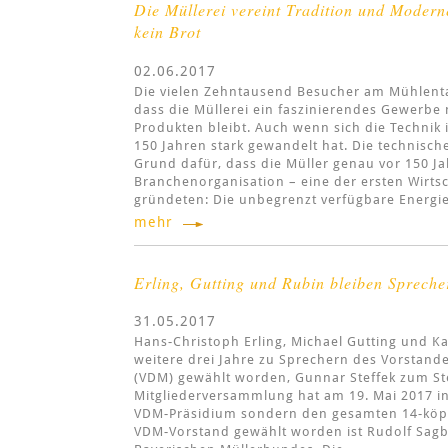
Die Müllerei vereint Tradition und Moder
kein Brot
02.06.2017
Die vielen Zehntausend Besucher am Mühlentag
dass die Müllerei ein faszinierendes Gewerbe
Produkten bleibt. Auch wenn sich die Technik 
150 Jahren stark gewandelt hat. Die technisc
Grund dafür, dass die Müller genau vor 150 Ja
Branchenorganisation – eine der ersten Wirts
gründeten: Die unbegrenzt verfügbare Energi
mehr
Erling, Gutting und Rubin bleiben Sprech
31.05.2017
Hans-Christoph Erling, Michael Gutting und Ka
weitere drei Jahre zu Sprechern des Vorstan
(VDM) gewählt worden, Gunnar Steffek zum Ste
Mitgliederversammlung hat am 19. Mai 2017 in
VDM-Präsidium sondern den gesamten 14-köpf
VDM-Vorstand gewählt worden ist Rudolf Sagb