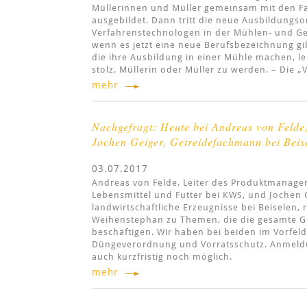
Müllerinnen und Müller gemeinsam mit den Fa
ausgebildet. Dann tritt die neue Ausbildung
Verfahrenstechnologen in der Mühlen- und Get
wenn es jetzt eine neue Berufsbezeichnung gi
die ihre Ausbildung in einer Mühle machen, 
stolz, Müllerin oder Müller zu werden. – Die 
mehr
Nachgefragt: Heute bei Andreas von Felde
Jochen Geiger, Getreidefachmann bei Beis
03.07.2017
Andreas von Felde, Leiter des Produktmanagem
Lebensmittel und Futter bei KWS, und Jochen G
landwirtschaftliche Erzeugnisse bei Beiselen, 
Weihenstephan zu Themen, die die gesamte G
beschäftigen. Wir haben bei beiden im Vorfel
Düngeverordnung und Vorratsschutz. Anmeldu
auch kurzfristig noch möglich.
mehr