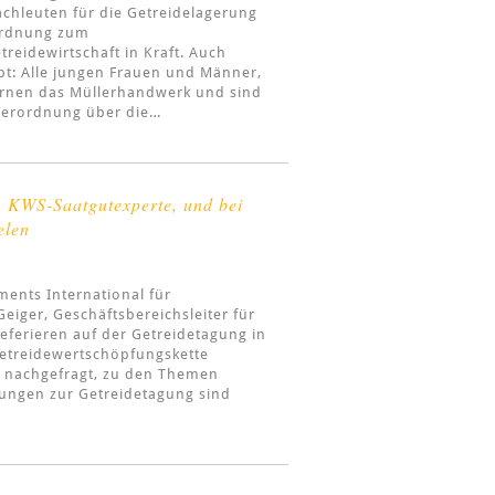
chleuten für die Getreidelagerung
sordnung zum
reidewirtschaft in Kraft. Auch
bt: Alle jungen Frauen und Männer,
lernen das Müllerhandwerk und sind
„Verordnung über die…
, KWS-Saatgutexperte, und bei
elen
ents International für
eiger, Geschäftsbereichsleiter für
referieren auf der Getreidetagung in
etreidewertschöpfungskette
d nachgefragt, zu den Themen
ngen zur Getreidetagung sind