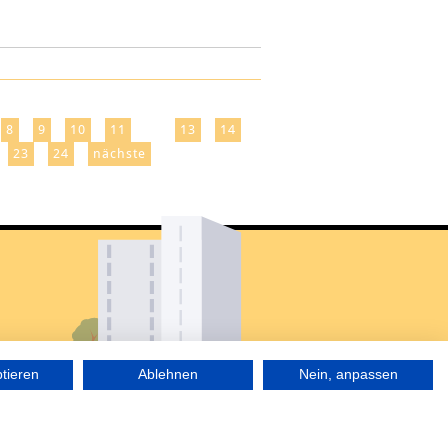
12
8
9
10
11
13
14
23
24
nächste
ptieren
Ablehnen
Nein, anpassen