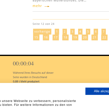
Bayerischen Müllerbundes. Die…
mehr
Seite 12 von 24
vorherige
1
2
3
4
5
6
7
15
16
17
18
19
20
21
22
00:00:05
Während Ihres Besuchs auf dieser
Seite wurden in Deutschland
0.88
t Mehl produziert
Alle akze
 unsere Webseite zu verbessern, personalisierte
u bieten. Für weitere Informationen zu den von