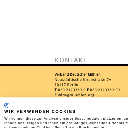
KONTAKT
Verband Deutscher Mühlen
Neustädtische Kirchstraße 7A
10117 Berlin
T
030 2123369-0
F
030 2123369-99
E
vdm@muehlen.org
WIR VERWENDEN COOKIES
Wir können diese zur Analyse unserer Besucherdaten platzieren, um
Inhalte anzuzeigen und Ihnen ein großartiges Webseiten-Erlebnis z
uns verwendeten Cookies öffnen Sie die Einstellungen.