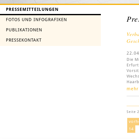
PRESSEMITTEILUNGEN
Pre
FOTOS UND INFOGRAFIKEN
PUBLIKATIONEN
Verba
PRESSEKONTAKT
Gesch
22.0
Die M
Erfur
Vorsi
Wechs
Haarb
mehr
Seite 
vorh
14