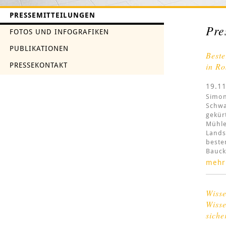
PRESSEMITTEILUNGEN
Pre
FOTOS UND INFOGRAFIKEN
PUBLIKATIONEN
Best
PRESSEKONTAKT
in Ro
19.1
Simon
Schwa
gekür
Mühle
Lands
beste
Bauck
mehr
Wisse
Wisse
siche