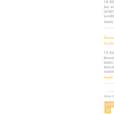
16.0
Der e
(EFM)
Großb
mehr
Deuts
Entde
13.0
Berei
laden
Gesch
tradi
mehr
Seite 
vorh
14